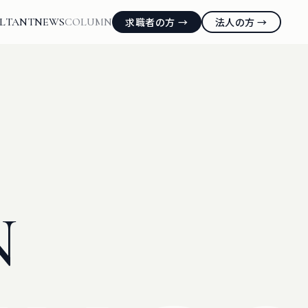
LTANT
NEWS
COLUMN
求職者の方 →
法人の方 →
N