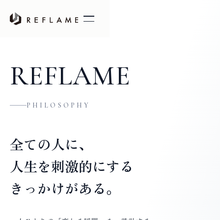
REFLAME
PHILOSOPHY
全
て
の
人
に
、
人
生
を
刺
激
的
に
す
る
き
っ
か
け
が
あ
る
。