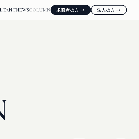
LTANT
NEWS
COLUMN
求職者の方 →
法人の方 →
N