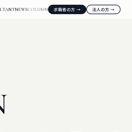
LTANT
NEWS
COLUMN
求職者の方 →
法人の方 →
N