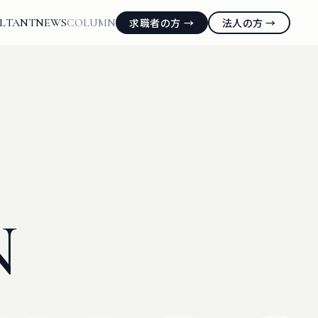
LTANT
NEWS
COLUMN
求職者の方 →
法人の方 →
N