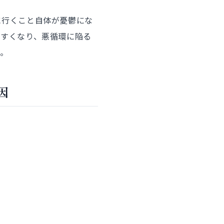
に行くこと自体が憂鬱にな
やすくなり、悪循環に陥る
す。
因