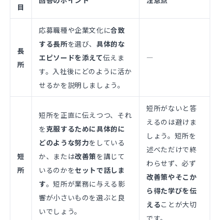
目
応募職種や企業文化に
合致
する長所
を選び、
具体的な
長
エピソードを添えて
伝えま
―
所
す。入社後にどのように活か
せるかを説明しましょう。
短所がないと答
短所を正直に伝えつつ、それ
えるのは避けま
を
克服するために具体的に
しょう。短所を
どのような努力
をしている
述べただけで終
短
か、または
改善策
を講じて
わらせず、必ず
所
いるのかを
セットで話しま
改善策やそこか
す
。短所が業務に与える影
ら得た学びを伝
響が小さいものを選ぶと良
える
ことが大切
いでしょう。
です。