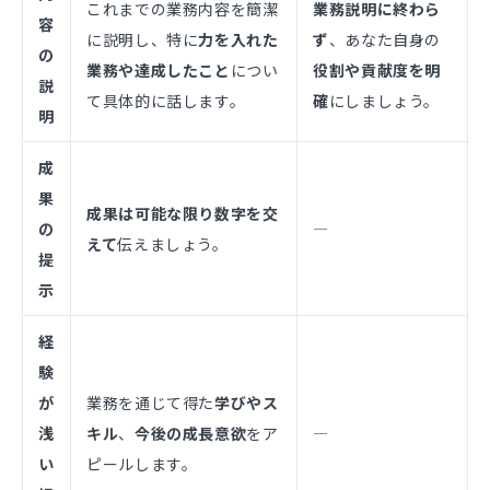
これまでの業務内容を簡潔
業務説明に終わら
容
に説明し、特に
力を入れた
ず
、あなた自身の
の
業務や達成したこと
につい
役割や貢献度を明
説
て具体的に話します。
確
にしましょう。
明
成
果
成果は可能な限り数字を交
の
―
えて
伝えましょう。
提
示
経
験
が
業務を通じて得た
学びやス
浅
キル
、
今後の成長意欲
をア
―
い
ピールします。