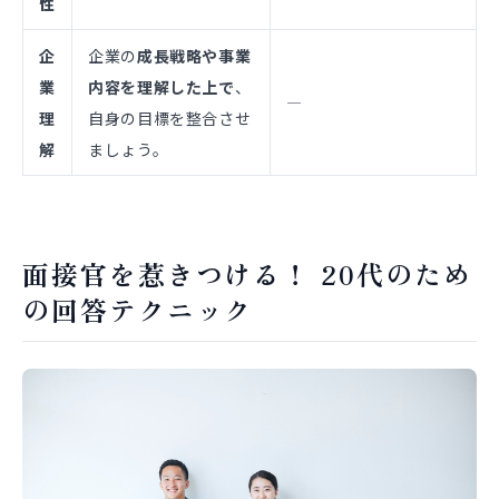
性
企
企業の
成長戦略や事業
業
内容を理解した上で
、
―
理
自身の目標を整合させ
解
ましょう。
面接官を惹きつける！ 20代のため
の回答テクニック