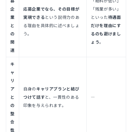
募
「給料が低い」
企
応募企業でなら、その目標が
「残業が多い」
業
実現できる
という説得力のあ
といった
待遇面
と
る理由を具体的に述べましょ
だけを理由にす
の
う。
るのも避けまし
関
ょう
。
連
キ
ャ
リ
ア
自身の
キャリアプランと結び
と
つけて話す
と、一貫性のある
―
の
印象を与えられます。
整
合
性