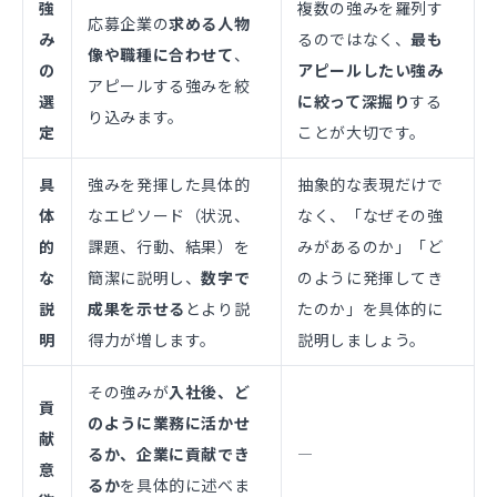
強
複数の強みを羅列す
応募企業の
求める人物
み
るのではなく、
最も
像や職種に合わせて
、
の
アピールしたい強み
アピールする強みを絞
選
に絞って深掘り
する
り込みます。
定
ことが大切です。
具
強みを発揮した具体的
抽象的な表現だけで
体
なエピソード（状況、
なく、「なぜその強
的
課題、行動、結果）を
みがあるのか」「ど
な
簡潔に説明し、
数字で
のように発揮してき
説
成果を示せる
とより説
たのか」を具体的に
明
得力が増します。
説明しましょう。
その強みが
入社後、ど
貢
のように業務に活かせ
献
るか、企業に貢献でき
―
意
るか
を具体的に述べま