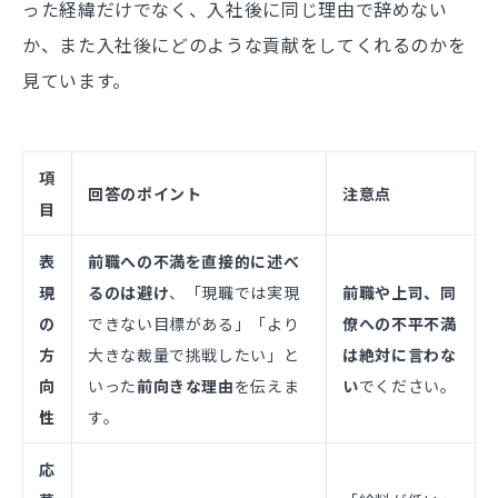
った経緯だけでなく、入社後に同じ理由で辞めない
か、また入社後にどのような貢献をしてくれるのかを
見ています。
項
回答のポイント
注意点
目
表
前職への不満を直接的に述べ
現
るのは避け
、「現職では実現
前職や上司、同
の
できない目標がある」「より
僚への不平不満
方
大きな裁量で挑戦したい」と
は絶対に言わな
向
いった
前向きな理由
を伝えま
い
でください。
性
す。
応