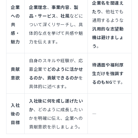
企業名を間違え
企業
企業理念
、
事業内容
、
製
たり
、他社でも
への
品・サービス
、
社風
などに
通用するような
共
ついて深くリサーチし、具
汎用的な志望動
感・
体的な点を挙げて共感や魅
機は避けましょ
魅力
力を伝えます。
う
。
自身のスキルや経験が、応
待遇面や福利厚
貢献
募企業で
どのように活かせ
生だけを強調す
意欲
るのか、貢献できるのか
を
るのもNG
です。
具体的に述べます。
入社後に何を成し遂げたい
入社
か
、どのように成長したい
後の
―
かを明確に伝え、企業への
目標
貢献意欲を示しましょう。