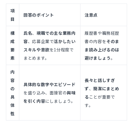
項
回答のポイント
注意点
目
構
氏名
、
現職での主な業務内
履歴書や職務経歴
成
容
、応募企業で
活かしたい
書の内容を
そのま
要
スキルや意欲
を1分程度で
ま読み上げるのは
素
まとめます。
避けましょう
。
内
容
長々と話しすぎ
具体的な数字やエピソード
の
ず
、
簡潔にまとめ
を盛り込み、面接官の
興味
具
る
ことが重要で
を引く内容
にしましょう。
体
す。
性