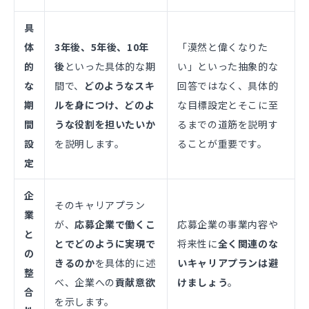
具
体
3年後、5年後、10年
「漠然と偉くなりた
的
後
といった具体的な期
い」といった抽象的な
な
間で、
どのようなスキ
回答ではなく、具体的
期
ルを身につけ、どのよ
な目標設定とそこに至
間
うな役割を担いたいか
るまでの道筋を説明す
設
を説明します。
ることが重要です。
定
企
そのキャリアプラン
業
が、
応募企業で働くこ
応募企業の事業内容や
と
とでどのように実現で
将来性に
全く関連のな
の
きるのか
を具体的に述
いキャリアプランは避
整
べ、企業への
貢献意欲
けましょう
。
合
を示します。