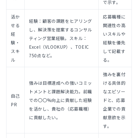
で示す。
活か
応募職種に
経験：顧客の課題をヒアリング
せる
関連性の高
し、解決策を提案するコンサル
経
いスキルや
ティング営業経験。スキル：
験・
経験を優先
Excel（VLOOKUP）、TOEIC
スキ
して記載す
750点など。
ル
る。
強みを裏付
強みは目標達成への強いコミッ
ける具体的
トメントと課題解決能力。前職
なエピソー
自己
での〇〇%向上に貢献した経験
ドと、応募
PR
を活かし、貴社の（応募職種）
企業での貢
に貢献したい。
献意欲を示
す。