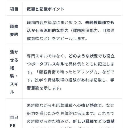
項目
概要と記載ポイント
職務内容を簡潔にまとめつつ、
未経験職種でも
職務
活かせる汎用的な能力
（課題解決能力、目標達
要約
成意欲など）をアピールします。
活か
専門スキルではなく、
どのような状況でも役立
せる
つポータブルスキル
を具体例とともに記述しま
経
す。「顧客折衝で培ったヒアリング力」などで
験・
す。独学や資格取得の経験があれば記載し、
学
スキ
習意欲
を示します。
ル
未経験ながらも応募職種への
強い熱意
と、なぜ
魅力を感じたかを具体的に伝えます。これまで
自己
の経験から得た強みが、
新しい職種でどう貢献
PR