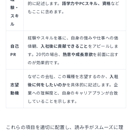
的に記述します。
語学力やPCスキル、資格
など
験・
もここに含めます。
スキ
ル
経験やスキルを基に、自身の強みや仕事への価
自己
値観、
入社後に貢献できること
をアピールしま
PR
す。20代の場合、
熱意や成長意欲
を前面に出す
のが効果的です。
なぜこの会社、この職種を志望するのか、
入社
志望
後に何をしたいのか
を具体的に記述します。企
動機
業への理解度と、自身のキャリアプランが合致
していることを示します。
これらの項目を適切に配置し、読み手がスムーズに理