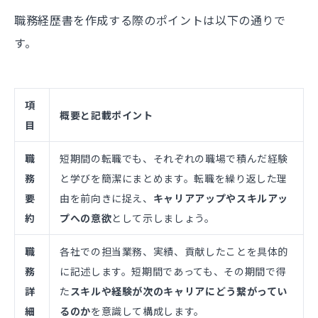
職務経歴書を作成する際のポイントは以下の通りで
す。
項
概要と記載ポイント
目
職
短期間の転職でも、それぞれの職場で積んだ経験
務
と学びを簡潔にまとめます。転職を繰り返した理
要
由を前向きに捉え、
キャリアアップやスキルアッ
約
プへの意欲
として示しましょう。
職
各社での担当業務、実績、貢献したことを具体的
務
に記述します。短期間であっても、その期間で得
詳
た
スキルや経験が次のキャリアにどう繋がってい
細
るのか
を意識して構成します。