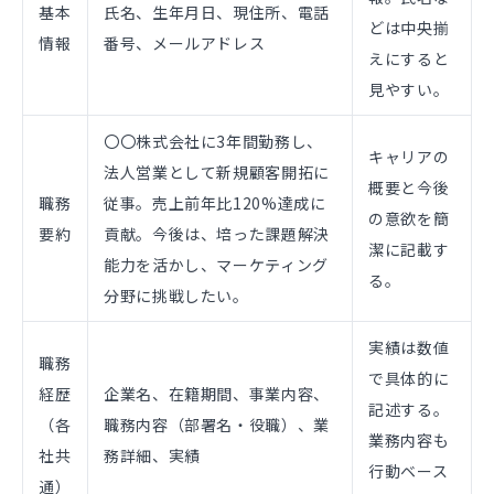
基本
氏名、生年月日、現住所、電話
どは中央揃
情報
番号、メールアドレス
えにすると
見やすい。
〇〇株式会社に3年間勤務し、
キャリアの
法人営業として新規顧客開拓に
概要と今後
職務
従事。売上前年比120%達成に
の意欲を簡
要約
貢献。今後は、培った課題解決
潔に記載す
能力を活かし、マーケティング
る。
分野に挑戦したい。
実績は数値
職務
で具体的に
経歴
企業名、在籍期間、事業内容、
記述する。
（各
職務内容（部署名・役職）、業
業務内容も
社共
務詳細、実績
行動ベース
通）