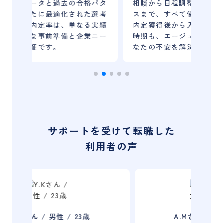
格パタ
相談から日程調整、面接直前のアドバイ
の「
た選考
スまで、すべて使い慣れたLINEで完結。
視化
る実績
内定獲得後から入社までのデリケートな
企業
業ニー
時期も、エージェントが即レス体制であ
精査
なたの不安を解消し続けます。
す。
サポートを受けて転職した
利用者の声
A.Mさん / 女性 / 24歳