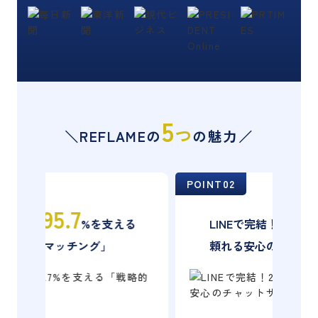
5
つ
＼REFLAMEの
の魅力／
POINT02
POI
入
24
る
LINEで完結！
時間いつでも
頼れる安心のチャットサポート
独自