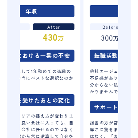
年収
Before
After
450
300
万
万
万
不安
転職活動における一番の不安
職の
他社エージェント利用の際対応の部分で
異
なのか
不信感があり、初めての転職で右も左も
た
分からない私にはどうすればいいのか分
で
かりませんでした。
い
変化
サポートを受けたあとの変化
わりま
も、自
担当の方が常に隣にいてくれるような手
過
はなく
厚さに驚きました。形式的な求人紹介で
観
自分を
はなく、「まずはここから始めましょ
信