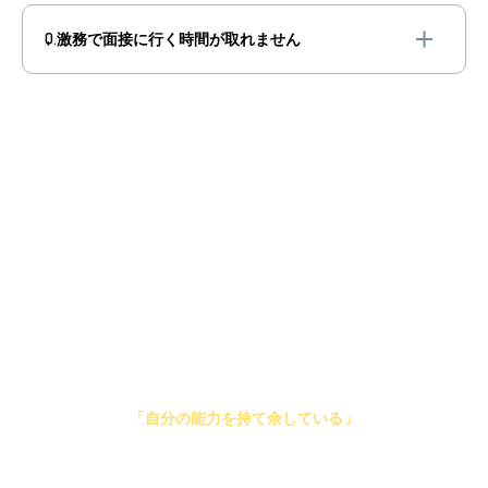
Q.激務で面接に行く時間が取れません
「大手衣料品店の店長」も
「ホテルの支配人」も
立派な仕事です
ですが、もしあなたが今の環境で
「自分の能力を持て余している」
と感じているなら