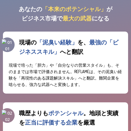
あなたの
「本来のポテンシャル」
が
ビジネス市場で
最大の武器
になる
現場の
「泥臭い経験」
を、
最強の「ビ
01
ジネススキル」
へと翻訳
現場で培った「胆力」や「自分なりの営業スタイル」も、そ
のままでは市場で評価されません。REFLAMEは、その泥臭い経
験を「再現性のある課題解決スキル」へと翻訳。難関企業を
唸らせる、強力な武器へと変換します。
職歴よりも
ポテンシャル
。地頭と実績
02
を
正当に評価する企業
を厳選