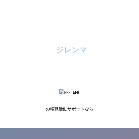
共通しているのは
あなたのポテンシャルが
既存の古いモノサシでは正当に評価されない
ジレンマ
という
です
の転職活動サポートなら