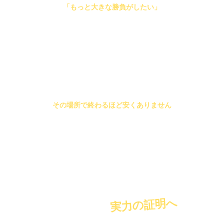
「もっと大きな勝負がしたい」
と血が騒いでいるなら
その違和感を無視しないでください
あなたの価値は
その場所で終わるほど安くありません
現場を知るエリートほど、強いものはない
さあ、本当のキャリアを始めましょう
実力の証明へ
LINEで今すぐ、