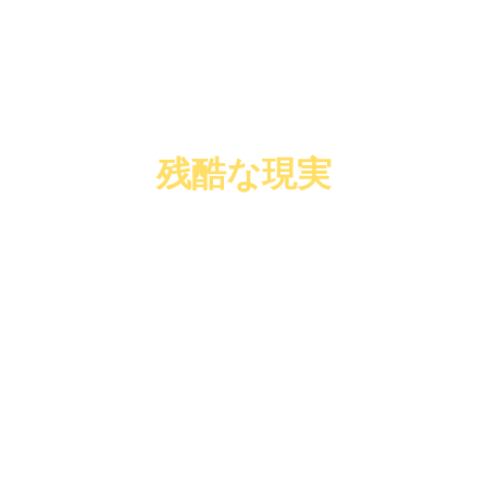
現場で積み上げた「自信」が
転職市場では通用しない
残酷な現実
どれだけ現場でリーダーシップを発揮しても
どれだけ泥臭く数字を作ってきても
販売・サービス職の経験は、一般的な転職市場では「職務経歴
書に書けるビジネススキル」としてカウントされず、経験がリ
セットされてしまう恐怖。
営業の経験は、「その会社でしか通用しない属人的なスタイ
ル」とみなされ、ワンランク上の企業へのキャリアパスが閉ざ
されてしまう現実。